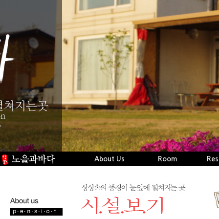
About Us
Room
Res
오시는길
시설보기
Naverblog
객실보기
실
Facebook