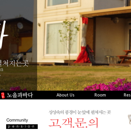
About Us
Room
Res
오시는길
시설보기
Naverblog
객실보기
실
Facebook