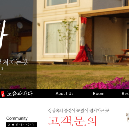
About Us
Room
Res
오시는길
시설보기
Naverblog
객실보기
실
Facebook