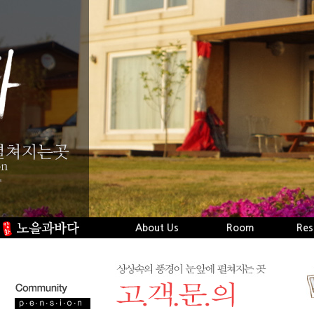
About Us
Room
Res
오시는길
시설보기
Naverblog
객실보기
실
Facebook